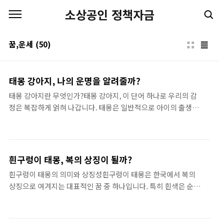
본문 바로가기
소상공인 정책자금
꿈,운세
(50)
태몽 강아지, 나의 운명을 알려줄까?
태몽 강아지란 무엇인가?태몽 강아지, 이 단어 하나로 우리의 감
정은 복잡하게 얽혀 나갑니다. 태몽은 일반적으로 아이의 출생을
예고하는 꿈으로 알려져 있죠. 우리가 보통 태몽 하면 떠올리는
이미지는 아름다운 아기와 그걸 사랑스러운 마음으로 바라보는
부모의 모습이 아닐까요? 그런데 그 태몽 속에 강아지가 등장하
게 되면 그 이야기는 한층 더 특별해집니다. 왜냐하면 강아지는
흰구렁이 태몽, 복의 상징이 될까?
단순한 동물이 아닌, 사람의 마음을 따뜻하게 해주는 존재니까요.
흰구렁이 태몽의 의미와 상징성흰구렁이 태몽은 한국에서 복의
태몽 강아지는 들어오는 사람에게 어떤 메시지를 전하고, 그 메시
상징으로 여겨지는 대표적인 꿈 중 하나입니다. 특히 흰색은 순수
지는 단순히 강아지에 대한 사랑 이상의 깊은 의미를 내포하고 있
함과 청결함을 나타내며, 구렁이는 큰 힘과 풍요로움을 상징합니
습니다. 만약 태몽에서 강아지를 보셨다면, 그것은 미래에 대한
다. 이러한 두 가지 요소가 결합된 흰구렁이 태몽은 태어날 아이
긍정적인 암시일 수 있습니다. 또, 그 강아지가 어떤 모습이었는