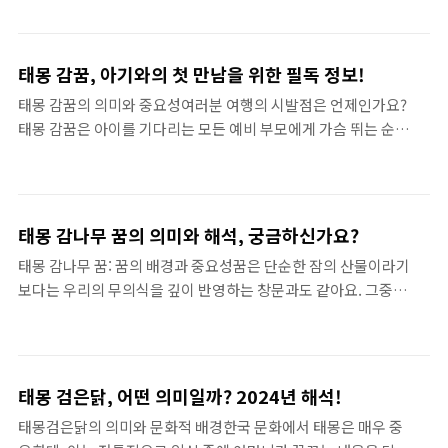
암시한다고 여겨집니다. 고구마가 그 꿈 속에 등장한다면, 이는
복하며 탈피하는 과정을 통해 새로움을 경험하고, 이는 태몽 구렁
그 아이가 어떻게 성장하고 어떤 성격을 지닐지를 알리는 신호일
이가 태어날 아기에게 변화와 ..
수 있습니다. 태몽 고구마 성별은 단순한 꿈의 해석을 넘어, 부모
태몽 감꿈, 아기와의 첫 만남을 위한 필독 정보!
의 마음속에 태어날 아이에 대한 기대와 상상을 담고 있습니다.
태몽 감꿈의 의미와 중요성여러분 여행의 시발점은 언제인가요?
고구마의 성별을 해석하는 과정에서는 꿈을 꾼 사람의 감정, 현재
태몽 감꿈은 아이를 기다리는 모든 예비 부모에게 가슴 뛰는 순간
의 상황 및 주변 환경까지 고려해야 하는데요, 이는 태몽이 단순
을 제공합니다. 꿈 속에서 아기를 만나는 것은 단순한 상상이 아
한 우연이 아닌, 그 사람의 내면을 비추는 하나의 거울이기 때문
니라, 내생의 소중한 가족을 맞이하는 신비로운 경험입니다. 그
입니다.태몽 고구마 성별 더 알아보기태몽 고구마 성별에 대한 다
꿈이 담고 있는 의미를 알고 싶다면, 태몽 감꿈을 이해해야 합니
양한 해석태몽 고구마..
다. 이 꿈은 그저 시각적인 체험이 아니라, 부모의 미래와 연결된
태몽 감나무 꿈의 의미와 해석, 궁금하신가요?
심오한 메시지로 여겨질 수 있습니다. 태몽을 꾸는 과정에서 느끼
태몽 감나무 꿈: 꿈의 배경과 중요성꿈은 단순한 잠의 산물이라기
는 감정은 실로 다채롭고 흥미롭습니다. 꿈의 주제와 상징들은 각
보다는 우리의 무의식을 깊이 반영하는 창문과도 같아요. 그중에
각다른 해석을 가질 수 있어, 여러분의 소망과 바람을 반영합니
서도 태몽은 특히 중요한 의미를 지닙니다. 많은 사람들은 태몽을
다.태몽 감꿈 더 알아보기태몽 감꿈은 꿈 속에서 자신이 태어날
통해 자신의 미래와 태어날 자식에게 대한 특별한 메시지를 찾고
아이의 모습이나 존재에 대한 예감을 주는 통로입니다. 어떤 이는
싶어해요. 태몽 감나무 꿈은 그러한 태몽 중 하나로, 그 꿈이 가진
아이가 귀염둥이로 나타..
상징적 의미를 이해하는 것이 중요합니다. 감나무는 풍성한 열매
태몽 검은닭, 어떤 의미일까? 2024년 해석!
를 맺는 나무로 알려져 있으며, 이는 풍요와 번영을 상징합니다.
태몽검은닭의 의미와 문화적 배경한국 문화에서 태몽은 매우 중
따라서 감나무가 등장하는 꿈은 반드시 좋은 사인으로 받아들여