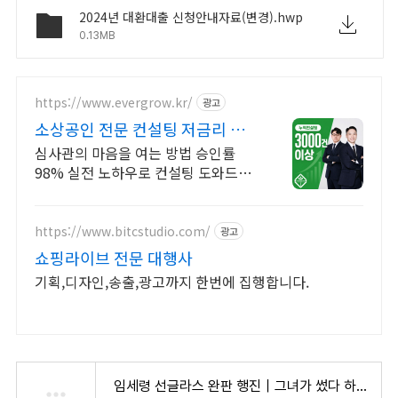
2024년 대환대출 신청안내자료(변경).hwp
0.13MB
https://www.evergrow.kr/
광고
소상공인 전문 컨설팅 저금리 정
책자금 지금 신청
심사관의 마음을 여는 방법 승인률
98% 실전 노하우로 컨설팅 도와드립
니다 승인율 97.8%, 정책자금 전화
한 통으로 확인 가능합니다 !
https://www.bitcstudio.com/
광고
쇼핑라이브 전문 대행사
기획,디자인,송출,광고까지 한번에 집행합니다.
임세령 선글라스 완판 행진｜그녀가 썼다 하면 품절! 인기템 리스트 총정리 - 자본주의 소시민