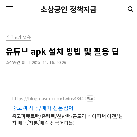
본문 바로가기
소상공인 정책자금
카테고리 없음
유튜브 apk 설치 방법 및 활용 팁
소상공인 팁
2025. 11. 16. 20:26
https://blog.naver.com/twins4344
광고
중고랙 시공/매매 전문업체
중고파렛트랙/중량랙/선반랙/곤도라 하이퍼랙 이전/설
치 매매/처분/매각 전국어디든!