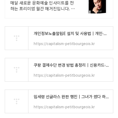
술 월간지
매달 새로운 문화예술 인사이트를 전
하는 프리미엄 월간 매거진입니다. 아
르떼매거진 체험판을 지금 경험해 보
세요
개인정보노출알림E 설치 및 사용법｜개인·가족 모두가 알아야 할 보안 수칙 - 자본주의 소시민
https://capitalism-petitbourgeois.kr
쿠팡 결제수단 변경 방법 총정리｜신용카드·카카오페이·계좌이체까지 한 번에 설정! - 자본주의 소시민
https://capitalism-petitbourgeois.kr
임세령 선글라스 완판 행진｜그녀가 썼다 하면 품절! 인기템 리스트 총정리 - 자본주의 소시민
https://capitalism-petitbourgeois.kr