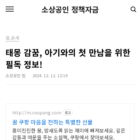
본문 바로가기
소상공인 정책자금
꿈,운세
태몽 감꿈, 아기와의 첫 만남을 위한
필독 정보!
소상공인 팁
2024. 12. 12. 12:19
http://m.coupang.com
광고
꿈 쿠팡 마음을 전하는 특별한 선물
흥미진진한 꿈, 밤새도록 읽는 재미에 빠져보세요. 깊은
감동과 여운을 주는 소설책, 쿠팡에서 찾아보세요.