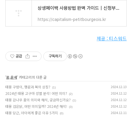
상생페이백 사용방법 완벽 가이드｜신청부터 사용처까지 한 번에 정리! - 자본주의 소시민
https://capitalism-petitbourgeois.kr
제공 : 티스워드
공감
구독하기
'
꿈,운세
' 카테고리의 다른 글
태몽 구렁이, 행운과 복의 상징?
2024.12.13
(1)
2024년 태몽 고구마 성별 분석! 어떤 의미?
2024.12.12
(2)
태몽 감나무 꿈의 의미와 해석, 궁금하신가요?
2024.12.12
(1)
태몽 검은닭, 어떤 의미일까? 2024년 해석!
2024.12.12
(3)
태몽 당근, 아이에게 좋은 이유 5가지
2024.12.11
(0)