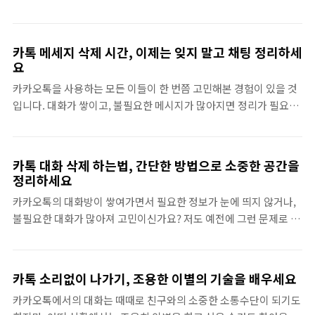
은 여러 가지 이야기를 여러분과 나누고자 합니다. 이 글을 통해 소중
제로 제가 제품 출시 초기에는 고객 리뷰에 대한 관리가 소홀했는데,
한 순간들을 다시 되찾는 방법을 알아보세요! 카톡 복구 아이폰 - 왜
그때는 판매량이 저조했습니다. 그러나 리뷰 관리법..
중요한가? 카카오톡은 많은 사람들이 중요한 연락처와 소중한 대화
카톡 메세지 삭제 시간, 이제는 잊지 말고 채팅 정리하세
내용을 저장하는 주요 플랫폼입니다. 실제로 제가 헤어진 친구와의
요
대화 내용이 필요했을 때, 그것이 얼마나 귀중한지 깨달았습니다. 많
카카오톡을 사용하는 모든 이들이 한 번쯤 고민해본 경험이 있을 것
은 이들이 경험하듯, 소중한 순간들이 담긴 메시지가 삭제되면 그 상
입니다. 대화가 쌓이고, 불필요한 메시지가 많아지면 정리가 필요하
실감은 이루 말할 수 없습니다. 그럼, 어떤 방법으로 카톡을 복구할
죠. 하지만 카톡 메세지 삭제 시간을 제대로 모르고 있다면, 생각보
수 있을까요? 1. 카..
다 귀찮은 상황에 직면하게 됩니다. 제가 직접 경험한 바를 바탕으로
이 정보를 여러분과 나누고자 합니다.카톡 메세지 삭제 시간, 이해해
카톡 대화 삭제 하는법, 간단한 방법으로 소중한 공간을
야 할 기본 사항흔히들 메시지를 삭제하면 그 즉시 없어질 것이라 생
정리하세요
각하지만, 사실 삭제 조치 후 몇 가지 규칙이 존재합니다. 아니면, 특
카카오톡의 대화방이 쌓여가면서 필요한 정보가 눈에 띄지 않거나,
정한 상황에서는 메시지를 복원할 수 있는 가능성도 존재하죠. 제가
불필요한 대화가 많아져 고민이신가요? 저도 예전에 그런 문제로 스
경험한 내용을 바탕으로 조금 더 이야기해보겠습니다.메세지 삭제
트레스를 받았던 경험이 있답니다. 제가 지금부터 공유할 카톡 대화
직후, 내게 일어난 일저는 친구와 오랜만에 라면 이야기를 나누며 서
삭제 하는법은 매우 간단하면서도 효율적입니다. 이 방법을 통해 당
로의 비밀을 밝혔습니다. 그런데 대화 중에 민감한 정..
신도 소중한 대화의 공간을 깔끔하게 정리할 수 있을 것입니다.1. 카
카톡 소리없이 나가기, 조용한 이별의 기술을 배우세요
톡 대화 삭제의 필요성대화 내용이 쌓이면서 카카오톡의 사용자 경
카카오톡에서의 대화는 때때로 친구와의 소중한 소통수단이 되기도
험이 떨어질 수 있습니다. 실제로, 불필요한 대화를 제거함으로써 마