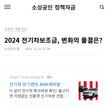
본문 바로가기
소상공인 정책자금
유용한 생활정보
2024 전기차보조금, 변화의 물결은?
소상공인 팁
2024. 12. 4. 07:29
https://bnk.carbay.kr
광고
전기차 장기렌트 BNK캐피탈 전
기차 인기모델 타임특가
이 달의 전기차 특가차량 확인! 출고지
연 걱정없는 친환경 인기차량 선점. 전
기차 전성시대! 두 마리 토끼 잡는 전
기차 인기차량 장기렌트로 선점하자!